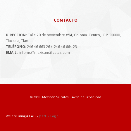
CONTACTO
DIRECCIÓN:
Calle 20 de noviembre #54, Colonia. Centro, C.P. 90000,
Tlaxcala, Tlax.
TELÉFONO:
246 46 663 26 / 246 46 664 23
EMAIL:
infoms@mexicansilicates.com
© 2018. Mexican Silicates |
Aviso de Privacidad
We are using #1 ATS -
JazzHR Login